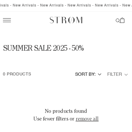
SKIP TO
vals - New Arrivals - New Arrivals - New Arrivals - New Arrivals - New A
CONTENT
Cart
C
SUMMER SALE 2025 - 50%
O
L
FILTER
0 PRODUCTS
SORT BY:
L
E
C
T
No products found
Use fewer filters or
remove all
I