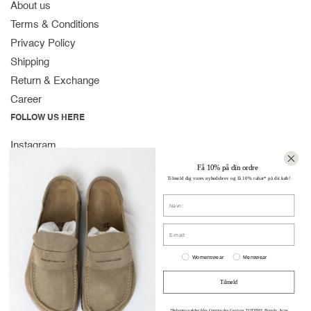
About us
Terms & Conditions
Privacy Policy
Shipping
Return & Exchange
Career
FOLLOW US HERE
Instagram
Facebook
Få 10% på din ordre
Tilmeld dig vores nyhedsbrev og få 10% rabat* på dit køb!
Spotify
Navn
CONTACT
Strandvejen 169A
E-mail:
2900 Hellerup
Women or men
Denmark
Womenswear
Menswear
(+45) 39 30 39 89
Tilmeld
info@stromstore.dk
*Rabatten gælder ikke Comme des Garçons, TOTEME, Byredo, Acne