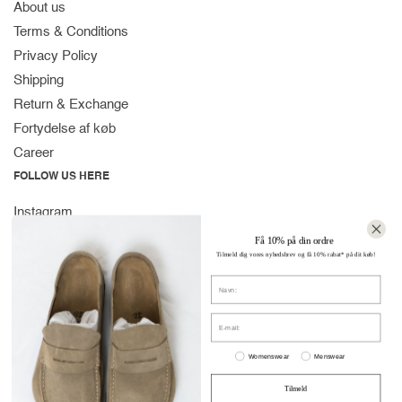
About us
Terms & Conditions
Privacy Policy
Shipping
Return & Exchange
Fortydelse af køb
Career
FOLLOW US HERE
Instagram
Facebook
Få 10% på din ordre
Tilmeld dig vores nyhedsbrev og få 10% rabat* på dit køb!
Spotify
Navn
CONTACT
Strandvejen 169A
E-mail:
2900 Hellerup
Women or men
Denmark
Womenswear
Menswear
(+45) 39 30 39 89
Tilmeld
info@stromstore.dk