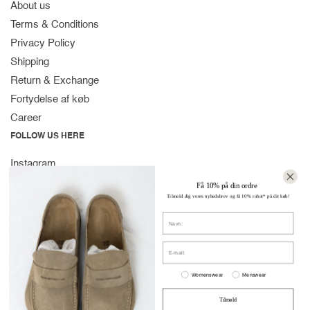
About us
Terms & Conditions
Privacy Policy
Shipping
Return & Exchange
Fortydelse af køb
Career
FOLLOW US HERE
Instagram
Facebook
Få 10% på din ordre
Tilmeld dig vores nyhedsbrev og få 10% rabat* på dit køb!
Spotify
Navn
CONTACT
Strandvejen 169A
E-mail:
2900 Hellerup
Women or men
Denmark
Womenswear
Menswear
(+45) 39 30 39 89
Tilmeld
info@stromstore.dk