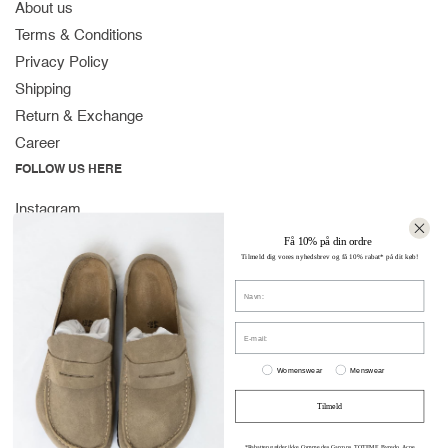
About us
Terms & Conditions
Privacy Policy
Shipping
Return & Exchange
Career
FOLLOW US HERE
Instagram
Facebook
Få 10% på din ordre
Tilmeld dig vores nyhedsbrev og få 10% rabat* på dit køb!
Spotify
Navn
CONTACT
Strandvejen 169A
E-mail:
2900 Hellerup
Women or men
Denmark
Womenswear
Menswear
(+45) 39 30 39 89
Tilmeld
info@stromstore.dk
*Rabatten gælder ikke Comme des Garçons, TOTEME, Byredo, Acne